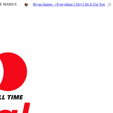
F MARIUS
Bryan Adams - (Everything I Do) I Do It For You
Ded