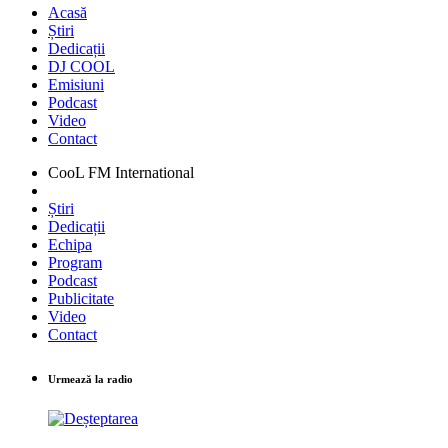
Acasă
Știri
Dedicații
DJ COOL
Emisiuni
Podcast
Video
Contact
CooL FM International
Știri
Dedicații
Echipa
Program
Podcast
Publicitate
Video
Contact
Urmează la radio