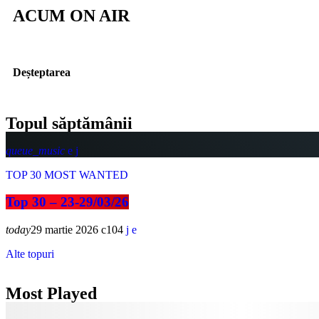
ACUM ON AIR
Deșteptarea
Topul săptămânii
queue_music
TOP 30 MOST WANTED
Top 30 – 23-29/03/26
today
29 martie 2026
104
Alte topuri
Most Played