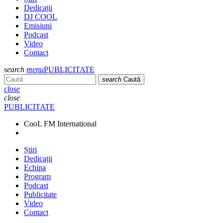
Dedicații
DJ COOL
Emisiuni
Podcast
Video
Contact
search
menu
PUBLICITATE
search
Caută
close
close
PUBLICITATE
CooL FM International
Știri
Dedicații
Echipa
Program
Podcast
Publicitate
Video
Contact