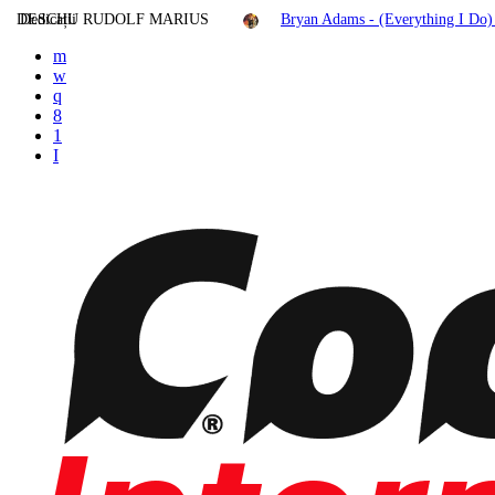
DESCHU RUDOLF MARIUS
Dedicații
Bryan Adams - (Everything I Do)