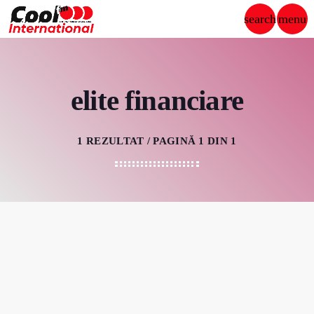
search
menu
close
PUBLICITATE
elite financiare
1 REZULTAT / PAGINĂ 1 DIN 1
play_arrow
COOL FM INTERNATIONAL
ȘTIRI
DEDICAȚII
ECHIPA