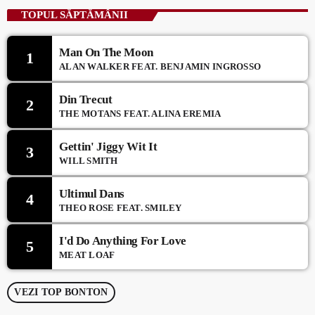
TOPUL SĂPTĂMÂNII
Man On The Moon
1
ALAN WALKER FEAT. BENJAMIN INGROSSO
Din Trecut
2
THE MOTANS FEAT. ALINA EREMIA
Gettin' Jiggy Wit It
3
WILL SMITH
Ultimul Dans
4
THEO ROSE FEAT. SMILEY
I'd Do Anything For Love
5
MEAT LOAF
VEZI TOP BONTON