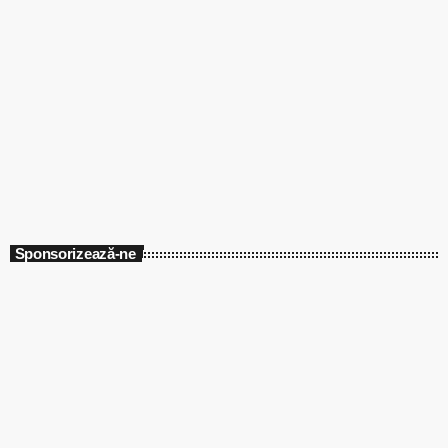
Fitness Zone
Fitness Zone
05:00 - 07:00
Sponsorizează-ne