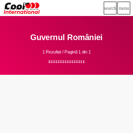
search
menu
close
PUBLICITATE
Guvernul României
1 Rezultat / Pagină 1 din 1
play_arrow
CooL FM International
Știri
insert_link
Dedicații
Echipa