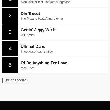
Alan Walker feat. Benjamin Ingrosso
Din Trecut
2
The Motans Feat. Alina Eremia
Gettin' Jiggy Wit It
3
Will Smith
Ultimul Dans
4
Theo Rose feat. Smiley
I'd Do Anything For Love
5
Meat Loaf
VEZI TOP BONTON