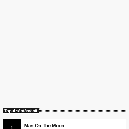
Topul săptămânii
Man On The Moon
1