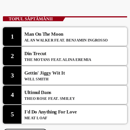
TOPUL SĂPTĂMÂNII
Man On The Moon
1
ALAN WALKER FEAT. BENJAMIN INGROSSO
Din Trecut
2
THE MOTANS FEAT. ALINA EREMIA
Gettin' Jiggy Wit It
3
WILL SMITH
Ultimul Dans
4
THEO ROSE FEAT. SMILEY
I'd Do Anything For Love
5
MEAT LOAF