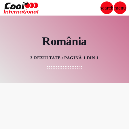
search
menu
close
PUBLICITATE
România
3 REZULTATE / PAGINĂ 1 DIN 1
play_arrow
COOL FM INTERNATIONAL
ȘTIRI
DEDICAȚII
ECHIPA