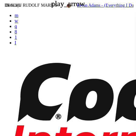
play_arrow
play_arrow
DESCHU RUDOLF MARIUS
Dedicații
Bryan Adams - (Everything I Do)