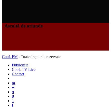
Ascultă de oriunde
CooL FM
- Toate drepturile rezervate
Publicitate
CooL TV Live
Contact