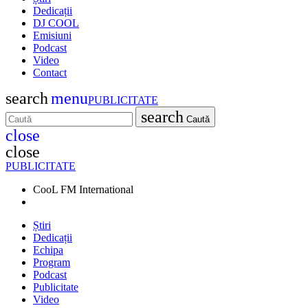
Dedicații
DJ COOL
Emisiuni
Podcast
Video
Contact
search
menu
PUBLICITATE
search
Caută
close
close
PUBLICITATE
CooL FM International
Știri
Dedicații
Echipa
Program
Podcast
Publicitate
Video