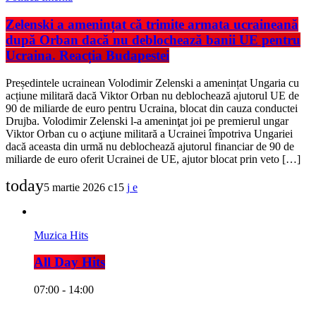
Zelenski a amenințat că trimite armata ucraineană
după Orban dacă nu deblochează banii UE pentru
Ucraina. Reacția Budapestei
Președintele ucrainean Volodimir Zelenski a amenințat Ungaria cu
acțiune militară dacă Viktor Orban nu deblochează ajutorul UE de
90 de miliarde de euro pentru Ucraina, blocat din cauza conductei
Drujba. Volodimir Zelenski l-a ameninţat joi pe premierul ungar
Viktor Orban cu o acţiune militară a Ucrainei împotriva Ungariei
dacă aceasta din urmă nu deblochează ajutorul financiar de 90 de
miliarde de euro oferit Ucrainei de UE, ajutor blocat prin veto […]
today
5 martie 2026
15
Muzica Hits
All Day Hits
07:00 - 14:00