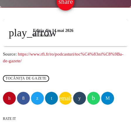
share
email
PROGRAM
PODCAST
play_arrow
Ediția din 14 mai 2026
PUBLICITATE
RFI România
VIDEO
Source:
https://www.rfi.fr/ro/podcasturi/toc%C4%83ni%C8%9Ba-
de-gazete/
CONTACT
TOCĂNIȚA DE GAZETE
URMEAZĂ LA RADIO
email
RATE IT