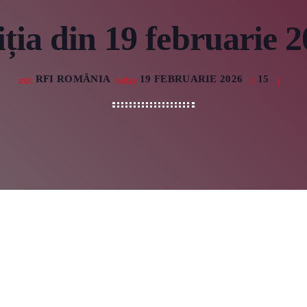
PUBLICITA
ția din 19 februarie 
VIDEO
RFI ROMÂNIA
19 FEBRUARIE 2026
15
mic
today
CONTACT
URMEAZĂ LA