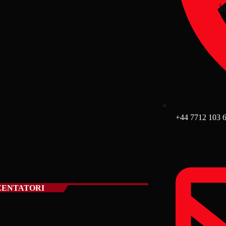
În
+44 7712 103 
ZENTATORI