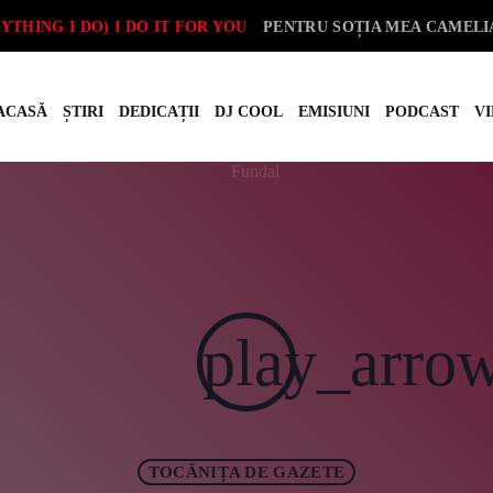
YTHING I DO) I DO IT FOR YOU
PENTRU SOȚIA MEA CAMEL
ACASĂ
ȘTIRI
DEDICAȚII
DJ COOL
EMISIUNI
PODCAST
V
play_arr
COOL 
ȘTIRI
DEDICAȚII
play_arro
ECHIPA
PROGRAM
PODCAST
TOCĂNIȚA DE GAZETE