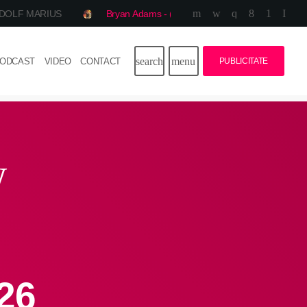
DOLF MARIUS
Bryan Adams - (Everything I Do) I Do It For You
close
search
menu
ODCAST
VIDEO
CONTACT
PUBLICITATE
play_arrow
CooL FM International
Știri
w
Dedicații
Echipa
Program
Podcast
026
Publicitate