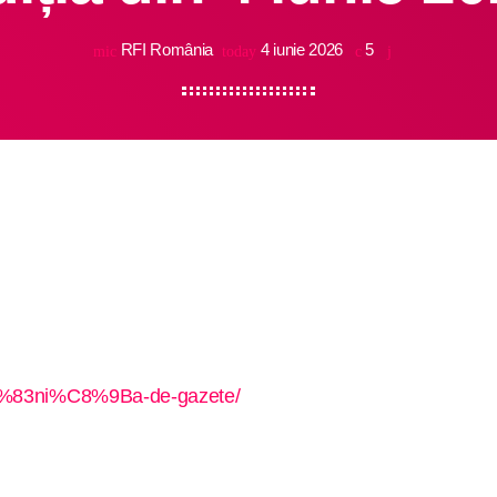
RFI România
4 iunie 2026
5
mic
today
c%C4%83ni%C8%9Ba-de-gazete/