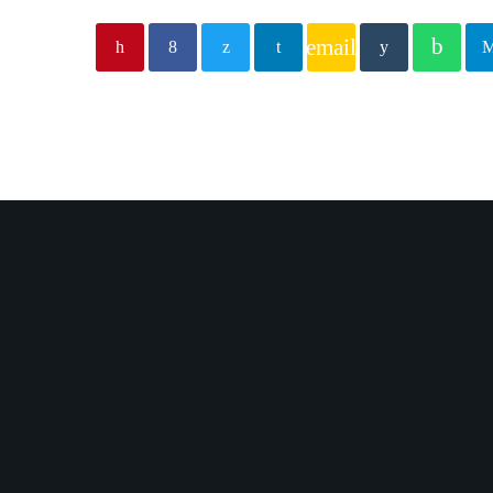
email
play_arro