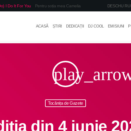
o) I Do It For You
Pentru soția mea Camelia
DESCHU RU
ACASĂ
ȘTIRI
DEDICAȚII
DJ COOL
EMISIUNI
P
play_arro
Tocănița de Gazete
iția din 4 iunie 2