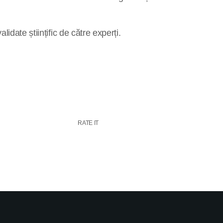
idate științific de către experți.
RATE IT