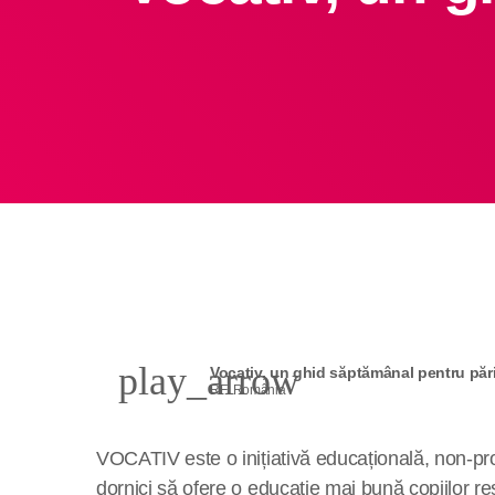
play_arrow
Vocativ, un ghid săptămânal pentru părin
RFI România
VOCATIV este o inițiativă educațională, non-profi
dornici să ofere o educație mai bună copiilor res