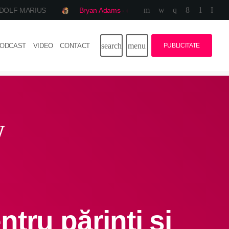
DOLF MARIUS
Bryan Adams - (Everything I Do) I Do It For You
close
search
menu
ODCAST
VIDEO
CONTACT
PUBLICITATE
play_arrow
CooL FM International
Știri
w
Dedicații
Echipa
Program
Podcast
tru părinți și
Publicitate