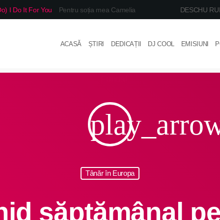
o) I Do It For You
Pentru soția mea Camelia
DESCHU RU
ACASĂ
ȘTIRI
DEDICAȚII
DJ COOL
EMISIUNI
P
play_arro
Tânăr în Europa
hid săptămânal pen