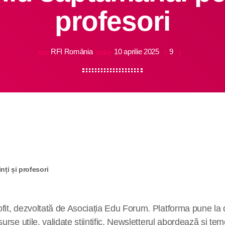
profesori
RFI România
10 aprilie 2025
9
mic
today
ți și profesori
t, dezvoltată de Asociația Edu Forum. Platforma pune la disp
urse utile, validate științific. Newsletterul abordează și t