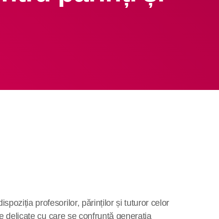
Video
Contact
Urmează la radio
oziția profesorilor, părinților și tuturor celor
eme delicate cu care se confruntă generația