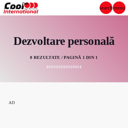
search
menu
close
PUBLICITATE
Dezvoltare personală
8 REZULTATE / PAGINĂ 1 DIN 1
play_arrow
COOL FM INTERNATIONAL
ȘTIRI
AD
DEDICAȚII
ECHIPA