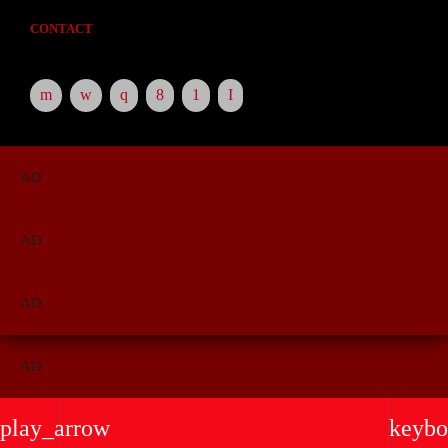
CONTACT
AD
AD
AD
AD
play_arrow
keybo