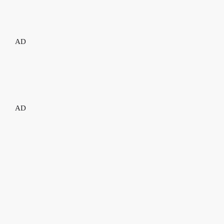
oferă un spațiu în care oamenii se pot relaxa, se pot reconecta cu sinele
și pot găsi liniștea necesară pentru […]
AD
AD
MUZICA HITS