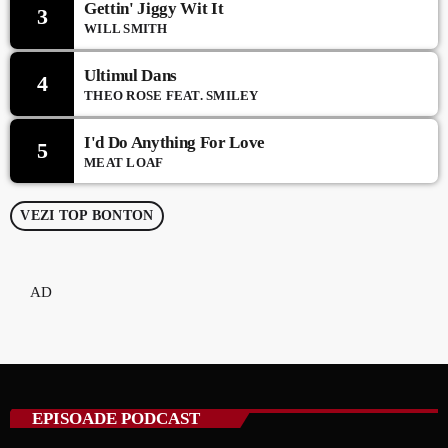
Gettin' Jiggy Wit It
3
WILL SMITH
Ultimul Dans
4
THEO ROSE FEAT. SMILEY
I'd Do Anything For Love
5
MEAT LOAF
VEZI TOP BONTON
AD
EPISOADE PODCAST