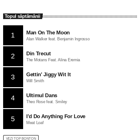
Topul săptămânii
Man On The Moon
1
Alan Walker feat. Benjamin Ingrosso
Din Trecut
2
The Motans Feat. Alina Eremia
Gettin' Jiggy Wit It
3
Will Smith
Ultimul Dans
4
Theo Rose feat. Smiley
I'd Do Anything For Love
5
Meat Loaf
VEZI TOP BONTON