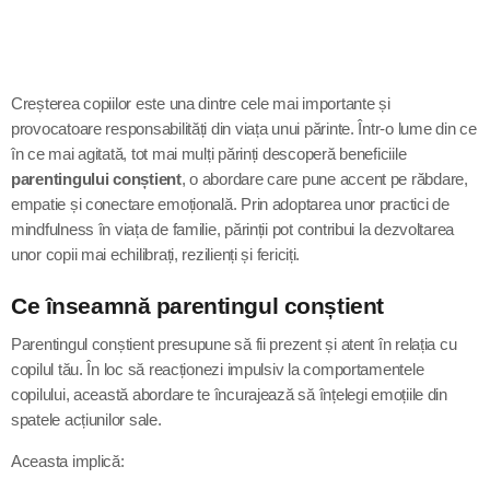
Program
Podcast
Creșterea copiilor este una dintre cele mai importante și
Publicitate
provocatoare responsabilități din viața unui părinte. Într-o lume din ce
în ce mai agitată, tot mai mulți părinți descoperă beneficiile
Video
parentingului conștient
, o abordare care pune accent pe răbdare,
empatie și conectare emoțională. Prin adoptarea unor practici de
Contact
mindfulness în viața de familie, părinții pot contribui la dezvoltarea
unor copii mai echilibrați, rezilienți și fericiți.
Ce înseamnă parentingul conștient
Urmează la radio
Parentingul conștient presupune să fii prezent și atent în relația cu
copilul tău. În loc să reacționezi impulsiv la comportamentele
copilului, această abordare te încurajează să înțelegi emoțiile din
spatele acțiunilor sale.
Aceasta implică: