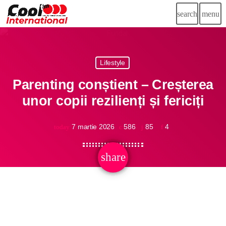
search
menu
close
PUBLICITATE
Lifestyle
Parenting conștient – Creșterea
unor copii rezilienți și fericiți
play_arrow
CooL FM International
7 martie 2026
586
85
4
today
share
email
Știri
85
Dedicații
Echipa