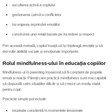
ascultarea activă a copilului
gestionarea calmă a conflictelor
încurajarea exprimării emoțiilor
construirea unei relații bazate pe încredere și respect
Prin această metodă, copilul învață să își înțeleagă emoțiile și să
dezvolte abilități sociale și emoționale importante.
Rolul mindfulness-ului în educația copiilor
Mindfulness-ul în parenting înseamnă să fii conștient de propriile
emoții și reacții. Părinții care practică mindfulness sunt mai capabili
să răspundă calm situațiilor dificile și să creeze un mediu stabil
pentru copil.
Practicile simple pot include:
respirație conștientă în momentele tensionate