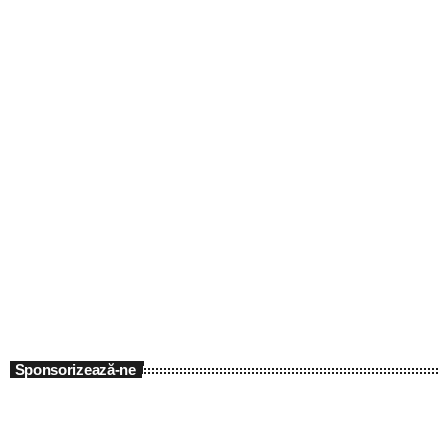
Muzica Hits
All Day Hits
07:00 - 14:00
Sponsorizează-ne