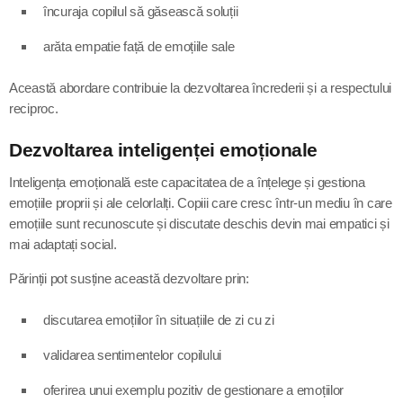
încuraja copilul să găsească soluții
arăta empatie față de emoțiile sale
Această abordare contribuie la dezvoltarea încrederii și a respectului
reciproc.
Dezvoltarea inteligenței emoționale
Inteligența emoțională este capacitatea de a înțelege și gestiona
emoțiile proprii și ale celorlalți. Copiii care cresc într-un mediu în care
emoțiile sunt recunoscute și discutate deschis devin mai empatici și
mai adaptați social.
Părinții pot susține această dezvoltare prin:
discutarea emoțiilor în situațiile de zi cu zi
validarea sentimentelor copilului
oferirea unui exemplu pozitiv de gestionare a emoțiilor